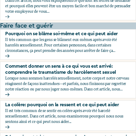
Dans cet article, nous vous expliquerons ce que sont les lettres de demande
et pourquoi elles peuvent être un moyen facile et bon marché de persuader
votre employeur de vous...
Le secret que votre employeur ne veut pas que vous décou
Faire face et guérir
Pourquoi on se blâme soi-même et ce qui peut aider
Il très commun que les gens se blâment eux-mêmes après avoir été
harcelés sexuellement. Pour certaines personnes, dans certaines
circonstances, ça peut prendre des années pour arrêter de faire ça...
Pourquoi on se blâme soi-même et ce qui peut aider
Comment donner un sens à ce qui vous est arrivé:
comprendre le traumatisme du harcèlement sexuel
Lorsque nous sommes harcelés sexuellement, notre corps et notre cerveau
réagissent de façons inattendues—et parfois, nous finissons par regretter
notre réaction ou par nous juger nous-mêmes. Dans cet article, nous...
Comment donner un sens à ce qui vous est arrivé: compren
La colère: pourquoi on la ressent et ce qui peut aider
Il est très commun de se sentir en colère après avoir été harcelé
sexuellement. Dans cet article, nous examinerons pourquoi nous nous
sentons ainsi et ce qui peut nous aider...
La colère: pourquoi on la ressent et ce qui peut aider