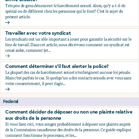
Très peu de gens dénoncent le harcèlement sexuel. Alors, qu’y a-t-il de
spécial ou de différent chez les personnes qui le font? C’est le sujet du
présent article.
Qui dénonce le harcèlement sexuel, et qu’est-ce qui leur arr
Travailler avec votre syndicat
Les syndicats ont un rôle important à jouer pour garantir la sécurité sur le
lieu de travail. Dans cet article, nous décrivons comment un syndicat est
censé aider, comment (et...
Travailler avec votre syndicat
Comment déterminer s’il faut alerter la police?
La plupart des cas de harcèlement sexuel n’enfreignent aucune loi pénale.
Mais c’est parfois le cas. Si quelqu’un a des contacts sexuels avec vous sans
votre consentement, il peut s’agir...
Comment déterminer s’il faut alerter la police?
Federal
Comment décider de déposer ou non une plainte relative
aux droits de la personne
Si vous lisez ceci, vous songez probablement à déposer une plainte auprès
de la Commission canadienne des droits de la personne. Ce guide explique
comment fonctionne le processus, et les...