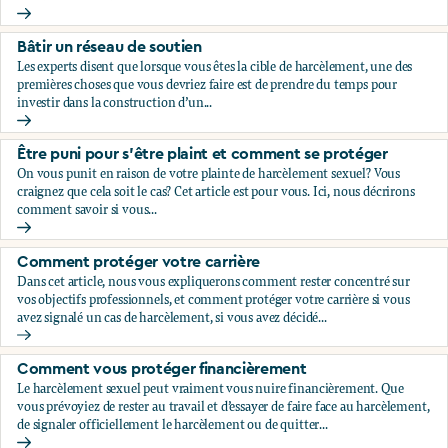
Évaluez votre situation
Bâtir un réseau de soutien
Les experts disent que lorsque vous êtes la cible de harcèlement, une des
premières choses que vous devriez faire est de prendre du temps pour
investir dans la construction d’un...
Bâtir un réseau de soutien
Être puni pour s’être plaint et comment se protéger
On vous punit en raison de votre plainte de harcèlement sexuel? Vous
craignez que cela soit le cas? Cet article est pour vous. Ici, nous décrirons
comment savoir si vous...
Être puni pour s’être plaint et comment se protéger
Comment protéger votre carrière
Dans cet article, nous vous expliquerons comment rester concentré sur
vos objectifs professionnels, et comment protéger votre carrière si vous
avez signalé un cas de harcèlement, si vous avez décidé...
Comment protéger votre carrière
Comment vous protéger financièrement
Le harcèlement sexuel peut vraiment vous nuire financièrement. Que
vous prévoyiez de rester au travail et d’essayer de faire face au harcèlement,
de signaler officiellement le harcèlement ou de quitter...