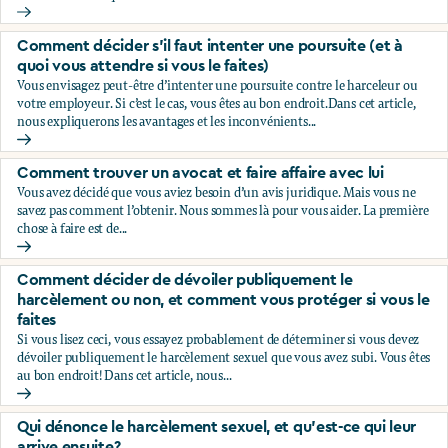
Vous subissez du harcèlement sexuel au travail. Devriez-vous
Comment décider s’il faut intenter une poursuite (et à
quoi vous attendre si vous le faites)
Vous envisagez peut-être d’intenter une poursuite contre le harceleur ou
votre employeur. Si c’est le cas, vous êtes au bon endroit.Dans cet article,
nous expliquerons les avantages et les inconvénients...
Comment décider s’il faut intenter une poursuite (et à quoi v
Comment trouver un avocat et faire affaire avec lui
Vous avez décidé que vous aviez besoin d’un avis juridique. Mais vous ne
savez pas comment l’obtenir. Nous sommes là pour vous aider. La première
chose à faire est de...
Comment trouver un avocat et faire affaire avec lui
Comment décider de dévoiler publiquement le
harcèlement ou non, et comment vous protéger si vous le
faites
Si vous lisez ceci, vous essayez probablement de déterminer si vous devez
dévoiler publiquement le harcèlement sexuel que vous avez subi. Vous êtes
au bon endroit! Dans cet article, nous...
Comment décider de dévoiler publiquement le harcèlement 
Qui dénonce le harcèlement sexuel, et qu’est-ce qui leur
arrive ensuite?