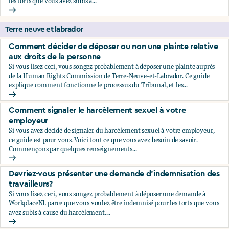
les torts que vous avez subis à...
Devriez-vous présenter une demande d'indemnisation?
Terre neuve et labrador
Comment décider de déposer ou non une plainte relative
aux droits de la personne
Si vous lisez ceci, vous songez probablement à déposer une plainte auprès
de la Human Rights Commission de Terre-Neuve-et-Labrador. Ce guide
explique comment fonctionne le processus du Tribunal, et les...
Comment décider de déposer ou non une plainte relative au
Comment signaler le harcèlement sexuel à votre
employeur
Si vous avez décidé de signaler du harcèlement sexuel à votre employeur,
ce guide est pour vous. Voici tout ce que vous avez besoin de savoir.
Commençons par quelques renseignements...
Comment signaler le harcèlement sexuel à votre employeu
Devriez-vous présenter une demande d’indemnisation des
travailleurs?
Si vous lisez ceci, vous songez probablement à déposer une demande à
WorkplaceNL parce que vous voulez être indemnisé pour les torts que vous
avez subis à cause du harcèlement....
Devriez-vous présenter une demande d’indemnisation des tr