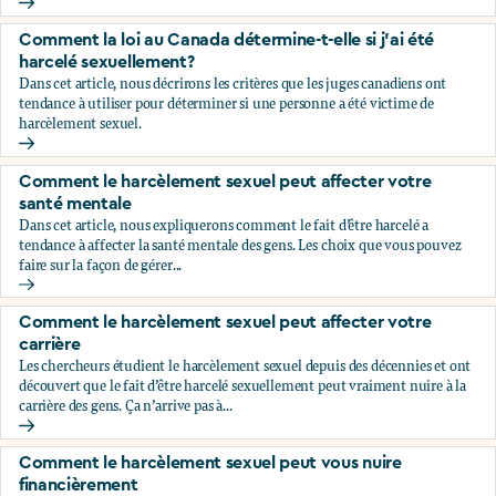
Comment savoir si ce que je vis est du harcèlement sexuel?
Comment la loi au Canada détermine-t-elle si j’ai été
harcelé sexuellement?
Dans cet article, nous décrirons les critères que les juges canadiens ont
tendance à utiliser pour déterminer si une personne a été victime de
harcèlement sexuel.
Comment la loi au Canada détermine-t-elle si j’ai été harce
Comment le harcèlement sexuel peut affecter votre
santé mentale
Dans cet article, nous expliquerons comment le fait d’être harcelé a
tendance à affecter la santé mentale des gens. Les choix que vous pouvez
faire sur la façon de gérer...
Comment le harcèlement sexuel peut affecter votre santé 
Comment le harcèlement sexuel peut affecter votre
carrière
Les chercheurs étudient le harcèlement sexuel depuis des décennies et ont
découvert que le fait d’être harcelé sexuellement peut vraiment nuire à la
carrière des gens. Ça n’arrive pas à...
Comment le harcèlement sexuel peut affecter votre carrièr
Comment le harcèlement sexuel peut vous nuire
financièrement