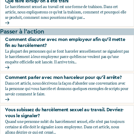
Que faire lorsqu’on a été trahi
Le harcèlement sexuel au travail est une forme de trahison. Dans cet
article, nous expliquerons ce qu’est la trahison, comment et pourquoi elle
se produit, comment nous pourrions réagir par...
Que faire lorsqu’on a été trahi
Passer à l'action
Comment discuter avec mon employeur afin qu’il mette
fin au harcèlement?
La plupart des personnes qui se font harceler sexuellement ne signalent pas
le harcèlement à leur employeur parce qu’elles ne veulent pas qu’une
enquête officielle soit lancée. Il arrive très...
Comment discuter avec mon employeur afin qu’il mette fin
Comment parler avec mon harceleur pour qu’il arrête?
Dans cet article, nous décrivons la façon d’aborder une conversation avec
la personne qui vous harcèle et donnons quelques exemples de scripts pour
savoir comment le faire.
Comment parler avec mon harceleur pour qu’il arrête?
Vous subissez du harcèlement sexuel au travail. Devriez-
vous le signaler?
Quand une personne subit du harcèlement sexuel, elle n’est pas toujours
certaine si elle doit le signaler à son employeur. Dans cet article, nous
allons décrire ce qui est censé...