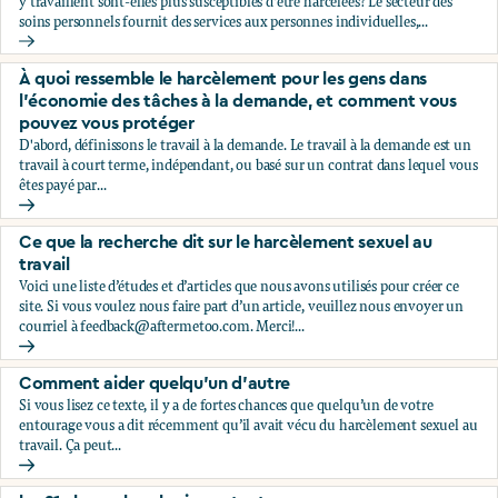
y travaillent sont-elles plus susceptibles d'être harcelées? Le secteur des
soins personnels fournit des services aux personnes individuelles,...
À quoi ressemble le harcèlement pour les personnes qui tra
À quoi ressemble le harcèlement pour les gens dans
l'économie des tâches à la demande, et comment vous
pouvez vous protéger
D'abord, définissons le travail à la demande. Le travail à la demande est un
travail à court terme, indépendant, ou basé sur un contrat dans lequel vous
êtes payé par...
À quoi ressemble le harcèlement pour les gens dans l'éco
Ce que la recherche dit sur le harcèlement sexuel au
travail
Voici une liste d’études et d’articles que nous avons utilisés pour créer ce
site. Si vous voulez nous faire part d’un article, veuillez nous envoyer un
courriel à
feedback@aftermetoo.com
. Merci!...
Ce que la recherche dit sur le harcèlement sexuel au travail
Comment aider quelqu’un d’autre
Si vous lisez ce texte, il y a de fortes chances que quelqu’un de votre
entourage vous a dit récemment qu’il avait vécu du harcèlement sexuel au
travail. Ça peut...
Comment aider quelqu’un d’autre