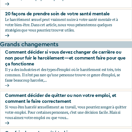
Choc, confusion, et incrédulité: pourquoi on les ressent et c
20 façons de prendre soin de votre santé mentale
Le harcèlement sexuel peut vraiment nuire à votre santé mentale et à
votre bien-être. Dans cet article, nous vous présenterons quelques
stratégies que vous pourriez trouver utiles.
20 façons de prendre soin de votre santé mentale
Grands changements
Comment décider si vous devez changer de carrière ou
non pour fuir le harcèlement—et comment faire pour que
ça fonctionne
Il y a des industries et des types d’emploi où le harcèlement est très, très
commun. Il n’est pas rare qu’une personne trouve ce genre d’emploi, se
fasse beaucoup harceler,...
Comment décider si vous devez changer de carrière ou non
Comment décider de quitter ou non votre emploi, et
comment le faire correctement
Si vous êtes harcelé sexuellement au travail, vous pourriez songer à quitter
votre emploi. Pour certaines personnes, c’est une décision facile. Mais si
vous aimez votre emploi ou que vous...
Comment décider de quitter ou non votre emploi, et comme