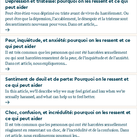
Dépression et tristesse: pourquoi on les ressent et ce qui
peut aider
Peut-être étiez-vous déprimé ou triste avant de vivre du harcèlement. Ou
peut-être que la dépression, l’accablement, le désespoir et la tristesse sont
des sentiments nouveaux pour vous. Dans cet article,...
Dépression et tristesse: pourquoi on les ressent et ce qui pe
Peur, inquiétude, et anxiété: pourquoi on les ressent et ce
qui peut aider
Il est très commun que les personnes qui ont été harcelées sexuellement
ou qui sont harcelées ressentent de la peur, de l’inquiétude et de l’anxiété.
Dans cet article, nous expliquerons...
Peur, inquiétude, et anxiété: pourquoi on les ressent et ce q
Sentiment de deuil et de perte: Pourquoi on le ressent et
ce qui peut aider
In this article, we’ll describe why we may feel grief and loss when we’re
sexually harassed, and what can help us to feel better.
Sentiment de deuil et de perte: Pourquoi on le ressent et ce
Choc, confusion, et incrédulité: pourquoi on les ressent et
ce qui peut aider
Il est très commun que les personnes qui ont été harcelées sexuellement
réagissent en ressentant un choc, de l’incrédulité et de la confusion. Dans
cet article, nous expliquerons pourquoi les...