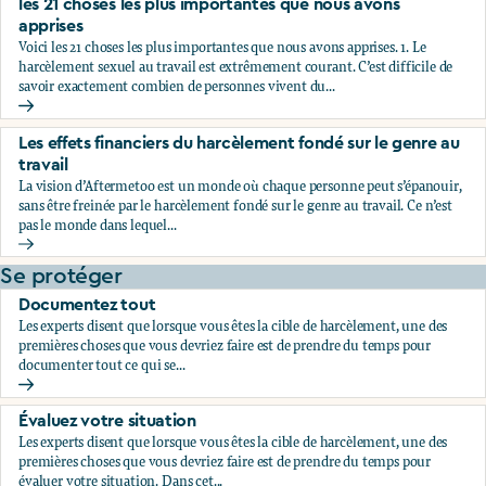
les 21 choses les plus importantes que nous avons
apprises
Voici les 21 choses les plus importantes que nous avons apprises. 1. Le
harcèlement sexuel au travail est extrêmement courant. C’est difficile de
savoir exactement combien de personnes vivent du...
les 21 choses les plus importantes que nous avons apprises
Les effets financiers du harcèlement fondé sur le genre au
travail
La vision d’Aftermetoo est un monde où chaque personne peut s’épanouir,
sans être freinée par le harcèlement fondé sur le genre au travail. Ce n’est
pas le monde dans lequel...
Les effets financiers du harcèlement fondé sur le genre au tr
Se protéger
Documentez tout
Les experts disent que lorsque vous êtes la cible de harcèlement, une des
premières choses que vous devriez faire est de prendre du temps pour
documenter tout ce qui se...
Documentez tout
Évaluez votre situation
Les experts disent que lorsque vous êtes la cible de harcèlement, une des
premières choses que vous devriez faire est de prendre du temps pour
évaluer votre situation. Dans cet...