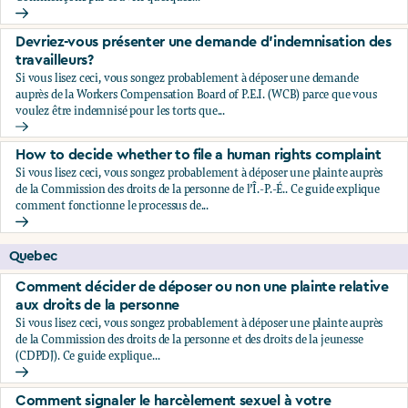
Comment signaler le harcèlement sexuel à votre employeu
Devriez-vous présenter une demande d’indemnisation des
travailleurs?
Si vous lisez ceci, vous songez probablement à déposer une demande
auprès de la Workers Compensation Board of P.E.I. (WCB) parce que vous
voulez être indemnisé pour les torts que...
Devriez-vous présenter une demande d’indemnisation des tr
How to decide whether to file a human rights complaint
Si vous lisez ceci, vous songez probablement à déposer une plainte auprès
de la Commission des droits de la personne de l’Î.-P.-É.. Ce guide explique
comment fonctionne le processus de...
How to decide whether to file a human rights complaint
Quebec
Comment décider de déposer ou non une plainte relative
aux droits de la personne
Si vous lisez ceci, vous songez probablement à déposer une plainte auprès
de la Commission des droits de la personne et des droits de la jeunesse
(CDPDJ). Ce guide explique...
Comment décider de déposer ou non une plainte relative au
Comment signaler le harcèlement sexuel à votre