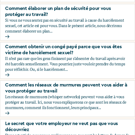
Comment vous protéger financièrement
Comment élaborer un plan de sécurité pour vous
protéger au travail?
Si vous ne vous sentez pas en sécurité au travail à cause du harcèlement
sexuel, cet article est pour vous. Dans le présent article, nous décrirons
comment élaborer un plan...
Comment élaborer un plan de sécurité pour vous protéger a
Comment obtenir un congé payé parce que vous êtes
victime de harcèlement sexuel?￼
Il n’est pas rare que les gens finissent par s’absenter du travail après avoir
été harcelés sexuellement. Vous pourriez juste vouloir prendre du temps
pour réfléchir. Ou, si le harcèlement...
Comment obtenir un congé payé parce que vous êtes victim
Comment les réseaux de murmures peuvent vous aider à
vous protéger au travail
Les réseaux de murmures (whisper networks) peuvent vous aider à vous
protéger au travail. Ici, nous vous expliquerons ce que sont les réseaux de
murmures, comment ils fonctionnent, leurs principaux...
Comment les réseaux de murmures peuvent vous aider à vou
Le secret que votre employeur ne veut pas que vous
découvriez