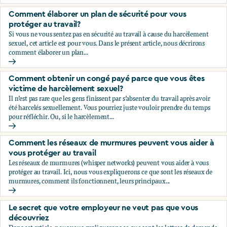
Comment vous protéger financièrement
Comment élaborer un plan de sécurité pour vous
protéger au travail?
Si vous ne vous sentez pas en sécurité au travail à cause du harcèlement
sexuel, cet article est pour vous. Dans le présent article, nous décrirons
comment élaborer un plan...
Comment élaborer un plan de sécurité pour vous protéger a
Comment obtenir un congé payé parce que vous êtes
victime de harcèlement sexuel?￼
Il n’est pas rare que les gens finissent par s’absenter du travail après avoir
été harcelés sexuellement. Vous pourriez juste vouloir prendre du temps
pour réfléchir. Ou, si le harcèlement...
Comment obtenir un congé payé parce que vous êtes victim
Comment les réseaux de murmures peuvent vous aider à
vous protéger au travail
Les réseaux de murmures (whisper networks) peuvent vous aider à vous
protéger au travail. Ici, nous vous expliquerons ce que sont les réseaux de
murmures, comment ils fonctionnent, leurs principaux...
Comment les réseaux de murmures peuvent vous aider à vou
Le secret que votre employeur ne veut pas que vous
découvriez