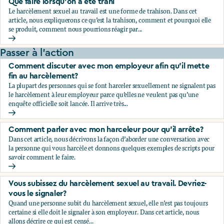
Que faire lorsqu’on a été trahi
Le harcèlement sexuel au travail est une forme de trahison. Dans cet
article, nous expliquerons ce qu’est la trahison, comment et pourquoi elle
se produit, comment nous pourrions réagir par...
Que faire lorsqu’on a été trahi
Passer à l'action
Comment discuter avec mon employeur afin qu’il mette
fin au harcèlement?
La plupart des personnes qui se font harceler sexuellement ne signalent pas
le harcèlement à leur employeur parce qu’elles ne veulent pas qu’une
enquête officielle soit lancée. Il arrive très...
Comment discuter avec mon employeur afin qu’il mette fin
Comment parler avec mon harceleur pour qu’il arrête?
Dans cet article, nous décrivons la façon d’aborder une conversation avec
la personne qui vous harcèle et donnons quelques exemples de scripts pour
savoir comment le faire.
Comment parler avec mon harceleur pour qu’il arrête?
Vous subissez du harcèlement sexuel au travail. Devriez-
vous le signaler?
Quand une personne subit du harcèlement sexuel, elle n’est pas toujours
certaine si elle doit le signaler à son employeur. Dans cet article, nous
allons décrire ce qui est censé...