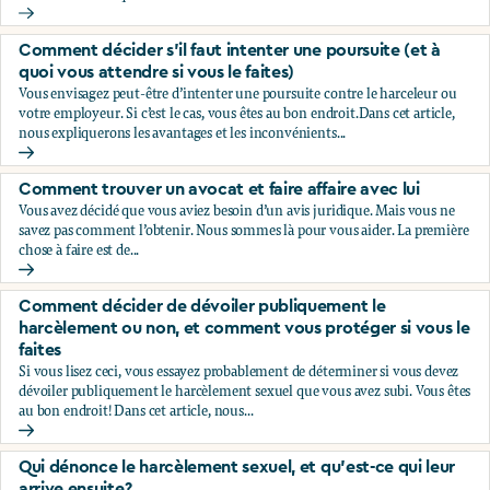
Vous subissez du harcèlement sexuel au travail. Devriez-vous
Comment décider s’il faut intenter une poursuite (et à
quoi vous attendre si vous le faites)
Vous envisagez peut-être d’intenter une poursuite contre le harceleur ou
votre employeur. Si c’est le cas, vous êtes au bon endroit.Dans cet article,
nous expliquerons les avantages et les inconvénients...
Comment décider s’il faut intenter une poursuite (et à quoi v
Comment trouver un avocat et faire affaire avec lui
Vous avez décidé que vous aviez besoin d’un avis juridique. Mais vous ne
savez pas comment l’obtenir. Nous sommes là pour vous aider. La première
chose à faire est de...
Comment trouver un avocat et faire affaire avec lui
Comment décider de dévoiler publiquement le
harcèlement ou non, et comment vous protéger si vous le
faites
Si vous lisez ceci, vous essayez probablement de déterminer si vous devez
dévoiler publiquement le harcèlement sexuel que vous avez subi. Vous êtes
au bon endroit! Dans cet article, nous...
Comment décider de dévoiler publiquement le harcèlement 
Qui dénonce le harcèlement sexuel, et qu’est-ce qui leur
arrive ensuite?