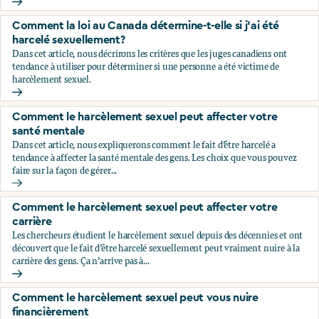
Comment savoir si ce que je vis est du harcèlement sexuel?
Comment la loi au Canada détermine-t-elle si j’ai été
harcelé sexuellement?
Dans cet article, nous décrirons les critères que les juges canadiens ont
tendance à utiliser pour déterminer si une personne a été victime de
harcèlement sexuel.
Comment la loi au Canada détermine-t-elle si j’ai été harce
Comment le harcèlement sexuel peut affecter votre
santé mentale
Dans cet article, nous expliquerons comment le fait d’être harcelé a
tendance à affecter la santé mentale des gens. Les choix que vous pouvez
faire sur la façon de gérer...
Comment le harcèlement sexuel peut affecter votre santé 
Comment le harcèlement sexuel peut affecter votre
carrière
Les chercheurs étudient le harcèlement sexuel depuis des décennies et ont
découvert que le fait d’être harcelé sexuellement peut vraiment nuire à la
carrière des gens. Ça n’arrive pas à...
Comment le harcèlement sexuel peut affecter votre carrièr
Comment le harcèlement sexuel peut vous nuire
financièrement