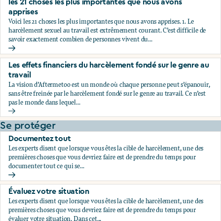
les 21 choses les plus importantes que nous avons
apprises
Voici les 21 choses les plus importantes que nous avons apprises. 1. Le
harcèlement sexuel au travail est extrêmement courant. C’est difficile de
savoir exactement combien de personnes vivent du...
les 21 choses les plus importantes que nous avons apprises
Les effets financiers du harcèlement fondé sur le genre au
travail
La vision d’Aftermetoo est un monde où chaque personne peut s’épanouir,
sans être freinée par le harcèlement fondé sur le genre au travail. Ce n’est
pas le monde dans lequel...
Les effets financiers du harcèlement fondé sur le genre au tr
Se protéger
Documentez tout
Les experts disent que lorsque vous êtes la cible de harcèlement, une des
premières choses que vous devriez faire est de prendre du temps pour
documenter tout ce qui se...
Documentez tout
Évaluez votre situation
Les experts disent que lorsque vous êtes la cible de harcèlement, une des
premières choses que vous devriez faire est de prendre du temps pour
évaluer votre situation. Dans cet...