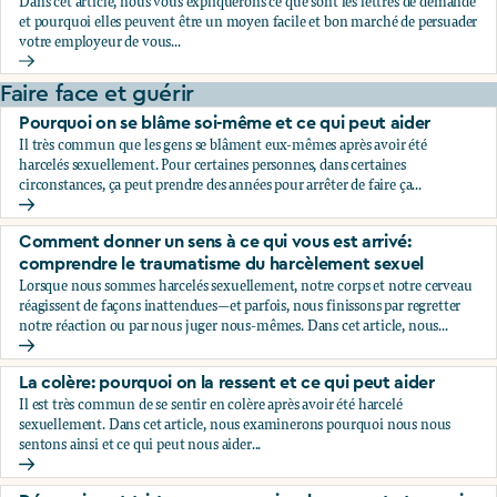
Dans cet article, nous vous expliquerons ce que sont les lettres de demande
et pourquoi elles peuvent être un moyen facile et bon marché de persuader
votre employeur de vous...
Le secret que votre employeur ne veut pas que vous décou
Faire face et guérir
Pourquoi on se blâme soi-même et ce qui peut aider
Il très commun que les gens se blâment eux-mêmes après avoir été
harcelés sexuellement. Pour certaines personnes, dans certaines
circonstances, ça peut prendre des années pour arrêter de faire ça...
Pourquoi on se blâme soi-même et ce qui peut aider
Comment donner un sens à ce qui vous est arrivé:
comprendre le traumatisme du harcèlement sexuel
Lorsque nous sommes harcelés sexuellement, notre corps et notre cerveau
réagissent de façons inattendues—et parfois, nous finissons par regretter
notre réaction ou par nous juger nous-mêmes. Dans cet article, nous...
Comment donner un sens à ce qui vous est arrivé: compren
La colère: pourquoi on la ressent et ce qui peut aider
Il est très commun de se sentir en colère après avoir été harcelé
sexuellement. Dans cet article, nous examinerons pourquoi nous nous
sentons ainsi et ce qui peut nous aider...
La colère: pourquoi on la ressent et ce qui peut aider