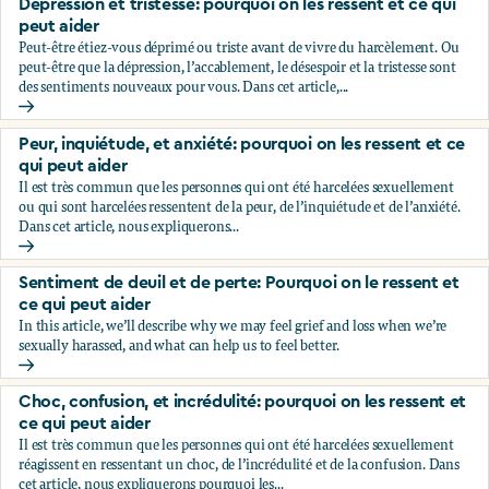
Dépression et tristesse: pourquoi on les ressent et ce qui
peut aider
Peut-être étiez-vous déprimé ou triste avant de vivre du harcèlement. Ou
peut-être que la dépression, l’accablement, le désespoir et la tristesse sont
des sentiments nouveaux pour vous. Dans cet article,...
Dépression et tristesse: pourquoi on les ressent et ce qui pe
Peur, inquiétude, et anxiété: pourquoi on les ressent et ce
qui peut aider
Il est très commun que les personnes qui ont été harcelées sexuellement
ou qui sont harcelées ressentent de la peur, de l’inquiétude et de l’anxiété.
Dans cet article, nous expliquerons...
Peur, inquiétude, et anxiété: pourquoi on les ressent et ce q
Sentiment de deuil et de perte: Pourquoi on le ressent et
ce qui peut aider
In this article, we’ll describe why we may feel grief and loss when we’re
sexually harassed, and what can help us to feel better.
Sentiment de deuil et de perte: Pourquoi on le ressent et ce
Choc, confusion, et incrédulité: pourquoi on les ressent et
ce qui peut aider
Il est très commun que les personnes qui ont été harcelées sexuellement
réagissent en ressentant un choc, de l’incrédulité et de la confusion. Dans
cet article, nous expliquerons pourquoi les...