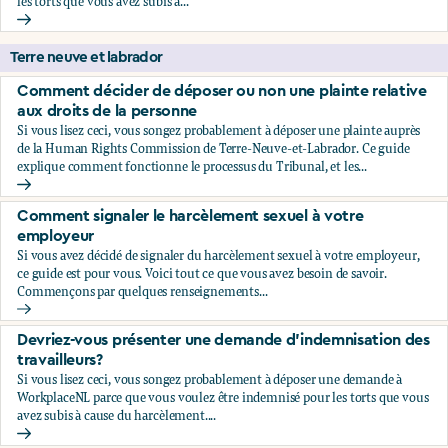
les torts que vous avez subis à...
Devriez-vous présenter une demande d'indemnisation?
Terre neuve et labrador
Comment décider de déposer ou non une plainte relative
aux droits de la personne
Si vous lisez ceci, vous songez probablement à déposer une plainte auprès
de la Human Rights Commission de Terre-Neuve-et-Labrador. Ce guide
explique comment fonctionne le processus du Tribunal, et les...
Comment décider de déposer ou non une plainte relative au
Comment signaler le harcèlement sexuel à votre
employeur
Si vous avez décidé de signaler du harcèlement sexuel à votre employeur,
ce guide est pour vous. Voici tout ce que vous avez besoin de savoir.
Commençons par quelques renseignements...
Comment signaler le harcèlement sexuel à votre employeu
Devriez-vous présenter une demande d’indemnisation des
travailleurs?
Si vous lisez ceci, vous songez probablement à déposer une demande à
WorkplaceNL parce que vous voulez être indemnisé pour les torts que vous
avez subis à cause du harcèlement....
Devriez-vous présenter une demande d’indemnisation des tr