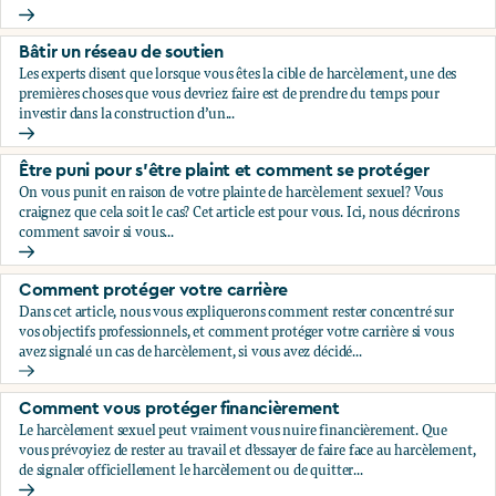
Évaluez votre situation
Bâtir un réseau de soutien
Les experts disent que lorsque vous êtes la cible de harcèlement, une des
premières choses que vous devriez faire est de prendre du temps pour
investir dans la construction d’un...
Bâtir un réseau de soutien
Être puni pour s’être plaint et comment se protéger
On vous punit en raison de votre plainte de harcèlement sexuel? Vous
craignez que cela soit le cas? Cet article est pour vous. Ici, nous décrirons
comment savoir si vous...
Être puni pour s’être plaint et comment se protéger
Comment protéger votre carrière
Dans cet article, nous vous expliquerons comment rester concentré sur
vos objectifs professionnels, et comment protéger votre carrière si vous
avez signalé un cas de harcèlement, si vous avez décidé...
Comment protéger votre carrière
Comment vous protéger financièrement
Le harcèlement sexuel peut vraiment vous nuire financièrement. Que
vous prévoyiez de rester au travail et d’essayer de faire face au harcèlement,
de signaler officiellement le harcèlement ou de quitter...