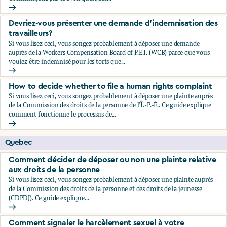
Comment signaler le harcèlement sexuel à votre employeu
Devriez-vous présenter une demande d’indemnisation des
travailleurs?
Si vous lisez ceci, vous songez probablement à déposer une demande
auprès de la Workers Compensation Board of P.E.I. (WCB) parce que vous
voulez être indemnisé pour les torts que...
Devriez-vous présenter une demande d’indemnisation des tr
How to decide whether to file a human rights complaint
Si vous lisez ceci, vous songez probablement à déposer une plainte auprès
de la Commission des droits de la personne de l’Î.-P.-É.. Ce guide explique
comment fonctionne le processus de...
How to decide whether to file a human rights complaint
Quebec
Comment décider de déposer ou non une plainte relative
aux droits de la personne
Si vous lisez ceci, vous songez probablement à déposer une plainte auprès
de la Commission des droits de la personne et des droits de la jeunesse
(CDPDJ). Ce guide explique...
Comment décider de déposer ou non une plainte relative au
Comment signaler le harcèlement sexuel à votre