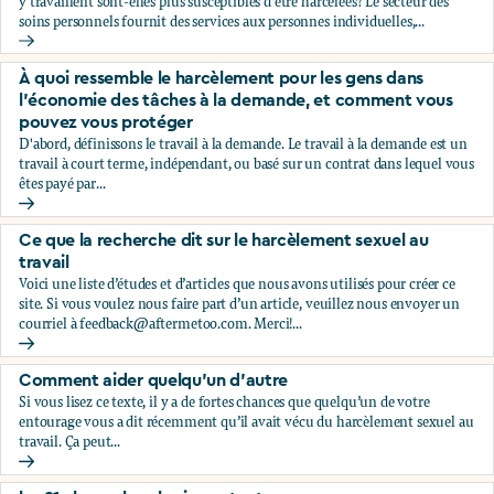
y travaillent sont-elles plus susceptibles d'être harcelées? Le secteur des
soins personnels fournit des services aux personnes individuelles,...
À quoi ressemble le harcèlement pour les personnes qui tra
À quoi ressemble le harcèlement pour les gens dans
l'économie des tâches à la demande, et comment vous
pouvez vous protéger
D'abord, définissons le travail à la demande. Le travail à la demande est un
travail à court terme, indépendant, ou basé sur un contrat dans lequel vous
êtes payé par...
À quoi ressemble le harcèlement pour les gens dans l'éco
Ce que la recherche dit sur le harcèlement sexuel au
travail
Voici une liste d’études et d’articles que nous avons utilisés pour créer ce
site. Si vous voulez nous faire part d’un article, veuillez nous envoyer un
courriel à
feedback@aftermetoo.com
. Merci!...
Ce que la recherche dit sur le harcèlement sexuel au travail
Comment aider quelqu’un d’autre
Si vous lisez ce texte, il y a de fortes chances que quelqu’un de votre
entourage vous a dit récemment qu’il avait vécu du harcèlement sexuel au
travail. Ça peut...
Comment aider quelqu’un d’autre