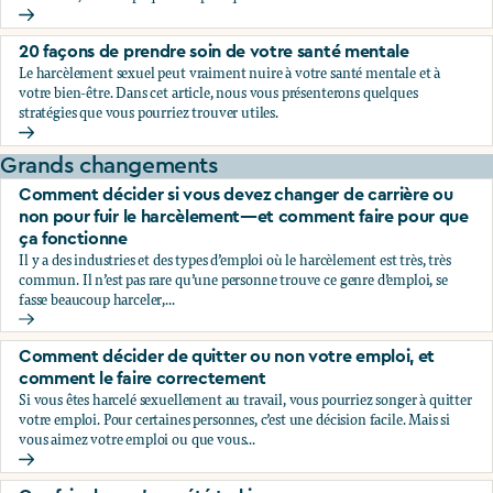
Choc, confusion, et incrédulité: pourquoi on les ressent et c
20 façons de prendre soin de votre santé mentale
Le harcèlement sexuel peut vraiment nuire à votre santé mentale et à
votre bien-être. Dans cet article, nous vous présenterons quelques
stratégies que vous pourriez trouver utiles.
20 façons de prendre soin de votre santé mentale
Grands changements
Comment décider si vous devez changer de carrière ou
non pour fuir le harcèlement—et comment faire pour que
ça fonctionne
Il y a des industries et des types d’emploi où le harcèlement est très, très
commun. Il n’est pas rare qu’une personne trouve ce genre d’emploi, se
fasse beaucoup harceler,...
Comment décider si vous devez changer de carrière ou non
Comment décider de quitter ou non votre emploi, et
comment le faire correctement
Si vous êtes harcelé sexuellement au travail, vous pourriez songer à quitter
votre emploi. Pour certaines personnes, c’est une décision facile. Mais si
vous aimez votre emploi ou que vous...
Comment décider de quitter ou non votre emploi, et comme