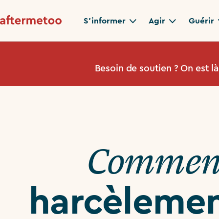
S'informer
Agir
Guérir
Besoin de soutien ? On est l
Comme
harcèlemen