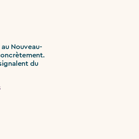
es au Nouveau-
concrètement.
signalent du
6