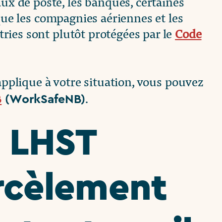
ux de poste, les banques, certaines
i que les compagnies aériennes et les
ries sont plutôt protégées par le
Code
’applique à votre situation, vous pouvez
.
B
(WorkSafeNB)
a LHST
rcèlement