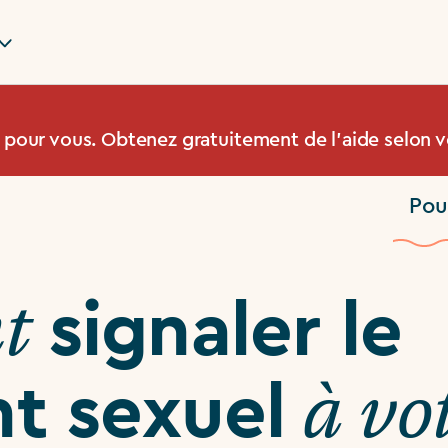
à pour vous. Obtenez gratuitement de l’aide selon v
Pou
nt
signaler le
à vo
t sexuel