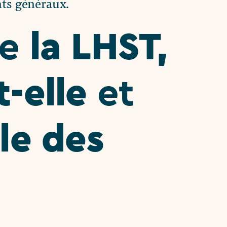
ts généraux.
la LHST,
ue
-elle
et
le des