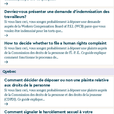
Comment signaler le harcèlement sexuel à votre employeu
Devriez-vous présenter une demande d’indemnisation des
travailleurs?
Si vous lisez ceci, vous songez probablement à déposer une demande
auprès de la Workers Compensation Board of P.E.I. (WCB) parce que vous
voulez être indemnisé pour les torts que...
Devriez-vous présenter une demande d’indemnisation des tr
How to decide whether to file a human rights complaint
Si vous lisez ceci, vous songez probablement à déposer une plainte auprès
de la Commission des droits de la personne de l’Î.-P.-É.. Ce guide explique
comment fonctionne le processus de...
How to decide whether to file a human rights complaint
Quebec
Comment décider de déposer ou non une plainte relative
aux droits de la personne
Si vous lisez ceci, vous songez probablement à déposer une plainte auprès
de la Commission des droits de la personne et des droits de la jeunesse
(CDPDJ). Ce guide explique...
Comment décider de déposer ou non une plainte relative au
Comment signaler le harcèlement sexuel à votre