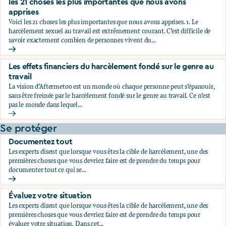
les 21 choses les plus importantes que nous avons
apprises
Voici les 21 choses les plus importantes que nous avons apprises. 1. Le
harcèlement sexuel au travail est extrêmement courant. C’est difficile de
savoir exactement combien de personnes vivent du...
les 21 choses les plus importantes que nous avons apprises
Les effets financiers du harcèlement fondé sur le genre au
travail
La vision d’Aftermetoo est un monde où chaque personne peut s’épanouir,
sans être freinée par le harcèlement fondé sur le genre au travail. Ce n’est
pas le monde dans lequel...
Les effets financiers du harcèlement fondé sur le genre au tr
Se protéger
Documentez tout
Les experts disent que lorsque vous êtes la cible de harcèlement, une des
premières choses que vous devriez faire est de prendre du temps pour
documenter tout ce qui se...
Documentez tout
Évaluez votre situation
Les experts disent que lorsque vous êtes la cible de harcèlement, une des
premières choses que vous devriez faire est de prendre du temps pour
évaluer votre situation. Dans cet...