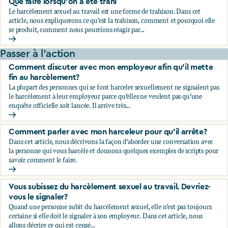
Que faire lorsqu’on a été trahi
Le harcèlement sexuel au travail est une forme de trahison. Dans cet
article, nous expliquerons ce qu’est la trahison, comment et pourquoi elle
se produit, comment nous pourrions réagir par...
Que faire lorsqu’on a été trahi
Passer à l'action
Comment discuter avec mon employeur afin qu’il mette
fin au harcèlement?
La plupart des personnes qui se font harceler sexuellement ne signalent pas
le harcèlement à leur employeur parce qu’elles ne veulent pas qu’une
enquête officielle soit lancée. Il arrive très...
Comment discuter avec mon employeur afin qu’il mette fin
Comment parler avec mon harceleur pour qu’il arrête?
Dans cet article, nous décrivons la façon d’aborder une conversation avec
la personne qui vous harcèle et donnons quelques exemples de scripts pour
savoir comment le faire.
Comment parler avec mon harceleur pour qu’il arrête?
Vous subissez du harcèlement sexuel au travail. Devriez-
vous le signaler?
Quand une personne subit du harcèlement sexuel, elle n’est pas toujours
certaine si elle doit le signaler à son employeur. Dans cet article, nous
allons décrire ce qui est censé...