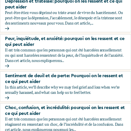
Dépression et tristesse: pourquoi on les ressent et ce qui
peut aider
Peut-être étiez-vous déprimé ou triste avant de vivre du harcèlement. Ou
peut-être que la dépression, l’accablement, le désespoir et la tristesse sont
des sentiments nouveaux pour vous. Dans cet article,...
Dépression et tristesse: pourquoi on les ressent et ce qui pe
Peur, inquiétude, et anxiété: pourquoi on les ressent et ce
qui peut aider
Il est très commun que les personnes qui ont été harcelées sexuellement
ou qui sont harcelées ressentent de la peur, de l’inquiétude et de l’anxiété.
Dans cet article, nous expliquerons...
Peur, inquiétude, et anxiété: pourquoi on les ressent et ce q
Sentiment de deuil et de perte: Pourquoi on le ressent et
ce qui peut aider
In this article, we’ll describe why we may feel grief and loss when we’re
sexually harassed, and what can help us to feel better.
Sentiment de deuil et de perte: Pourquoi on le ressent et ce
Choc, confusion, et incrédulité: pourquoi on les ressent et
ce qui peut aider
Il est très commun que les personnes qui ont été harcelées sexuellement
réagissent en ressentant un choc, de l’incrédulité et de la confusion. Dans
cet article, nous expliquerons pourquoi les...