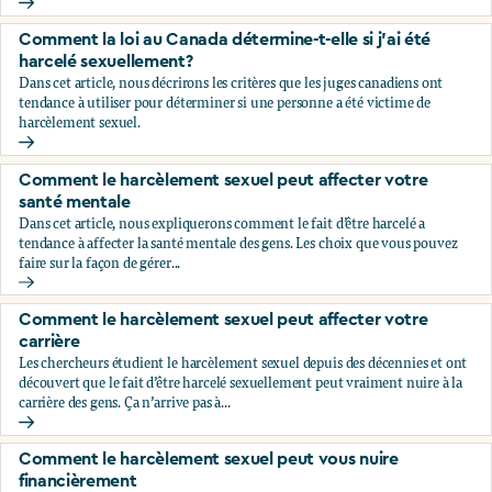
Comment savoir si ce que je vis est du harcèlement sexuel?
Comment la loi au Canada détermine-t-elle si j’ai été
harcelé sexuellement?
Dans cet article, nous décrirons les critères que les juges canadiens ont
tendance à utiliser pour déterminer si une personne a été victime de
harcèlement sexuel.
Comment la loi au Canada détermine-t-elle si j’ai été harce
Comment le harcèlement sexuel peut affecter votre
santé mentale
Dans cet article, nous expliquerons comment le fait d’être harcelé a
tendance à affecter la santé mentale des gens. Les choix que vous pouvez
faire sur la façon de gérer...
Comment le harcèlement sexuel peut affecter votre santé 
Comment le harcèlement sexuel peut affecter votre
carrière
Les chercheurs étudient le harcèlement sexuel depuis des décennies et ont
découvert que le fait d’être harcelé sexuellement peut vraiment nuire à la
carrière des gens. Ça n’arrive pas à...
Comment le harcèlement sexuel peut affecter votre carrièr
Comment le harcèlement sexuel peut vous nuire
financièrement