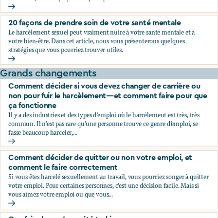
Choc, confusion, et incrédulité: pourquoi on les ressent et c
20 façons de prendre soin de votre santé mentale
Le harcèlement sexuel peut vraiment nuire à votre santé mentale et à
votre bien-être. Dans cet article, nous vous présenterons quelques
stratégies que vous pourriez trouver utiles.
20 façons de prendre soin de votre santé mentale
Grands changements
Comment décider si vous devez changer de carrière ou
non pour fuir le harcèlement—et comment faire pour que
ça fonctionne
Il y a des industries et des types d’emploi où le harcèlement est très, très
commun. Il n’est pas rare qu’une personne trouve ce genre d’emploi, se
fasse beaucoup harceler,...
Comment décider si vous devez changer de carrière ou non
Comment décider de quitter ou non votre emploi, et
comment le faire correctement
Si vous êtes harcelé sexuellement au travail, vous pourriez songer à quitter
votre emploi. Pour certaines personnes, c’est une décision facile. Mais si
vous aimez votre emploi ou que vous...
Comment décider de quitter ou non votre emploi, et comme