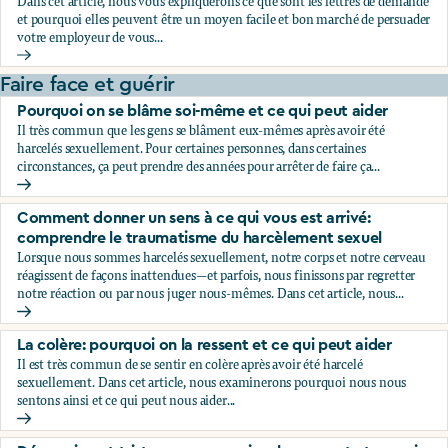
Dans cet article, nous vous expliquerons ce que sont les lettres de demande
et pourquoi elles peuvent être un moyen facile et bon marché de persuader
votre employeur de vous...
Le secret que votre employeur ne veut pas que vous décou
Faire face et guérir
Pourquoi on se blâme soi-même et ce qui peut aider
Il très commun que les gens se blâment eux-mêmes après avoir été
harcelés sexuellement. Pour certaines personnes, dans certaines
circonstances, ça peut prendre des années pour arrêter de faire ça...
Pourquoi on se blâme soi-même et ce qui peut aider
Comment donner un sens à ce qui vous est arrivé:
comprendre le traumatisme du harcèlement sexuel
Lorsque nous sommes harcelés sexuellement, notre corps et notre cerveau
réagissent de façons inattendues—et parfois, nous finissons par regretter
notre réaction ou par nous juger nous-mêmes. Dans cet article, nous...
Comment donner un sens à ce qui vous est arrivé: compren
La colère: pourquoi on la ressent et ce qui peut aider
Il est très commun de se sentir en colère après avoir été harcelé
sexuellement. Dans cet article, nous examinerons pourquoi nous nous
sentons ainsi et ce qui peut nous aider...
La colère: pourquoi on la ressent et ce qui peut aider