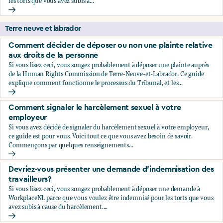
les torts que vous avez subis à...
Devriez-vous présenter une demande d'indemnisation?
Terre neuve et labrador
Comment décider de déposer ou non une plainte relative
aux droits de la personne
Si vous lisez ceci, vous songez probablement à déposer une plainte auprès
de la Human Rights Commission de Terre-Neuve-et-Labrador. Ce guide
explique comment fonctionne le processus du Tribunal, et les...
Comment décider de déposer ou non une plainte relative au
Comment signaler le harcèlement sexuel à votre
employeur
Si vous avez décidé de signaler du harcèlement sexuel à votre employeur,
ce guide est pour vous. Voici tout ce que vous avez besoin de savoir.
Commençons par quelques renseignements...
Comment signaler le harcèlement sexuel à votre employeu
Devriez-vous présenter une demande d’indemnisation des
travailleurs?
Si vous lisez ceci, vous songez probablement à déposer une demande à
WorkplaceNL parce que vous voulez être indemnisé pour les torts que vous
avez subis à cause du harcèlement....
Devriez-vous présenter une demande d’indemnisation des tr