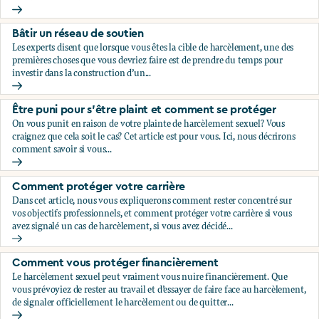
Évaluez votre situation
Bâtir un réseau de soutien
Les experts disent que lorsque vous êtes la cible de harcèlement, une des
premières choses que vous devriez faire est de prendre du temps pour
investir dans la construction d’un...
Bâtir un réseau de soutien
Être puni pour s’être plaint et comment se protéger
On vous punit en raison de votre plainte de harcèlement sexuel? Vous
craignez que cela soit le cas? Cet article est pour vous. Ici, nous décrirons
comment savoir si vous...
Être puni pour s’être plaint et comment se protéger
Comment protéger votre carrière
Dans cet article, nous vous expliquerons comment rester concentré sur
vos objectifs professionnels, et comment protéger votre carrière si vous
avez signalé un cas de harcèlement, si vous avez décidé...
Comment protéger votre carrière
Comment vous protéger financièrement
Le harcèlement sexuel peut vraiment vous nuire financièrement. Que
vous prévoyiez de rester au travail et d’essayer de faire face au harcèlement,
de signaler officiellement le harcèlement ou de quitter...