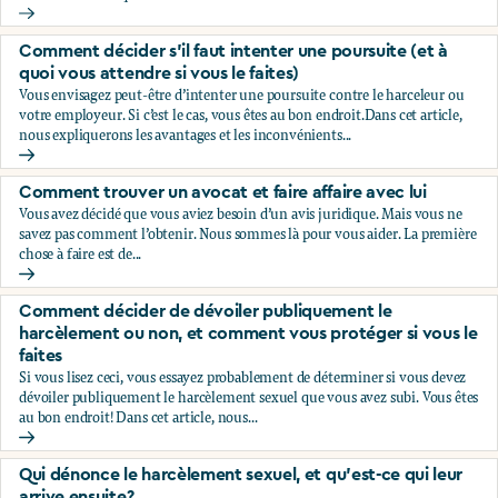
Vous subissez du harcèlement sexuel au travail. Devriez-vous
Comment décider s’il faut intenter une poursuite (et à
quoi vous attendre si vous le faites)
Vous envisagez peut-être d’intenter une poursuite contre le harceleur ou
votre employeur. Si c’est le cas, vous êtes au bon endroit.Dans cet article,
nous expliquerons les avantages et les inconvénients...
Comment décider s’il faut intenter une poursuite (et à quoi v
Comment trouver un avocat et faire affaire avec lui
Vous avez décidé que vous aviez besoin d’un avis juridique. Mais vous ne
savez pas comment l’obtenir. Nous sommes là pour vous aider. La première
chose à faire est de...
Comment trouver un avocat et faire affaire avec lui
Comment décider de dévoiler publiquement le
harcèlement ou non, et comment vous protéger si vous le
faites
Si vous lisez ceci, vous essayez probablement de déterminer si vous devez
dévoiler publiquement le harcèlement sexuel que vous avez subi. Vous êtes
au bon endroit! Dans cet article, nous...
Comment décider de dévoiler publiquement le harcèlement 
Qui dénonce le harcèlement sexuel, et qu’est-ce qui leur
arrive ensuite?