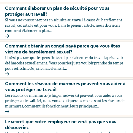
Comment vous protéger financièrement
Comment élaborer un plan de sécurité pour vous
protéger au travail?
Si vous ne vous sentez pas en sécurité au travail à cause du harcèlement
sexuel, cet article est pour vous. Dans le présent article, nous décrirons
comment élaborer un plan...
Comment élaborer un plan de sécurité pour vous protéger a
Comment obtenir un congé payé parce que vous êtes
victime de harcèlement sexuel?￼
Il n’est pas rare que les gens finissent par s’absenter du travail après avoir
été harcelés sexuellement. Vous pourriez juste vouloir prendre du temps
pour réfléchir. Ou, si le harcèlement...
Comment obtenir un congé payé parce que vous êtes victim
Comment les réseaux de murmures peuvent vous aider à
vous protéger au travail
Les réseaux de murmures (whisper networks) peuvent vous aider à vous
protéger au travail. Ici, nous vous expliquerons ce que sont les réseaux de
murmures, comment ils fonctionnent, leurs principaux...
Comment les réseaux de murmures peuvent vous aider à vou
Le secret que votre employeur ne veut pas que vous
découvriez