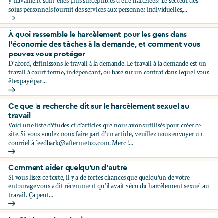
y travaillent sont-elles plus susceptibles d'être harcelées? Le secteur des
soins personnels fournit des services aux personnes individuelles,...
À quoi ressemble le harcèlement pour les personnes qui tra
À quoi ressemble le harcèlement pour les gens dans
l'économie des tâches à la demande, et comment vous
pouvez vous protéger
D'abord, définissons le travail à la demande. Le travail à la demande est un
travail à court terme, indépendant, ou basé sur un contrat dans lequel vous
êtes payé par...
À quoi ressemble le harcèlement pour les gens dans l'éco
Ce que la recherche dit sur le harcèlement sexuel au
travail
Voici une liste d’études et d’articles que nous avons utilisés pour créer ce
site. Si vous voulez nous faire part d’un article, veuillez nous envoyer un
courriel à
feedback@aftermetoo.com
. Merci!...
Ce que la recherche dit sur le harcèlement sexuel au travail
Comment aider quelqu’un d’autre
Si vous lisez ce texte, il y a de fortes chances que quelqu’un de votre
entourage vous a dit récemment qu’il avait vécu du harcèlement sexuel au
travail. Ça peut...
Comment aider quelqu’un d’autre