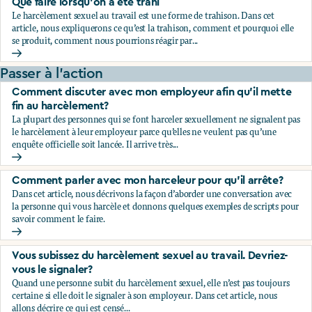
Que faire lorsqu’on a été trahi
Le harcèlement sexuel au travail est une forme de trahison. Dans cet
article, nous expliquerons ce qu’est la trahison, comment et pourquoi elle
se produit, comment nous pourrions réagir par...
Que faire lorsqu’on a été trahi
Passer à l'action
Comment discuter avec mon employeur afin qu’il mette
fin au harcèlement?
La plupart des personnes qui se font harceler sexuellement ne signalent pas
le harcèlement à leur employeur parce qu’elles ne veulent pas qu’une
enquête officielle soit lancée. Il arrive très...
Comment discuter avec mon employeur afin qu’il mette fin
Comment parler avec mon harceleur pour qu’il arrête?
Dans cet article, nous décrivons la façon d’aborder une conversation avec
la personne qui vous harcèle et donnons quelques exemples de scripts pour
savoir comment le faire.
Comment parler avec mon harceleur pour qu’il arrête?
Vous subissez du harcèlement sexuel au travail. Devriez-
vous le signaler?
Quand une personne subit du harcèlement sexuel, elle n’est pas toujours
certaine si elle doit le signaler à son employeur. Dans cet article, nous
allons décrire ce qui est censé...