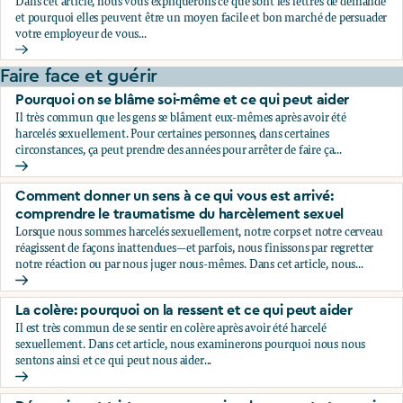
Dans cet article, nous vous expliquerons ce que sont les lettres de demande
et pourquoi elles peuvent être un moyen facile et bon marché de persuader
votre employeur de vous...
Le secret que votre employeur ne veut pas que vous décou
Faire face et guérir
Pourquoi on se blâme soi-même et ce qui peut aider
Il très commun que les gens se blâment eux-mêmes après avoir été
harcelés sexuellement. Pour certaines personnes, dans certaines
circonstances, ça peut prendre des années pour arrêter de faire ça...
Pourquoi on se blâme soi-même et ce qui peut aider
Comment donner un sens à ce qui vous est arrivé:
comprendre le traumatisme du harcèlement sexuel
Lorsque nous sommes harcelés sexuellement, notre corps et notre cerveau
réagissent de façons inattendues—et parfois, nous finissons par regretter
notre réaction ou par nous juger nous-mêmes. Dans cet article, nous...
Comment donner un sens à ce qui vous est arrivé: compren
La colère: pourquoi on la ressent et ce qui peut aider
Il est très commun de se sentir en colère après avoir été harcelé
sexuellement. Dans cet article, nous examinerons pourquoi nous nous
sentons ainsi et ce qui peut nous aider...
La colère: pourquoi on la ressent et ce qui peut aider