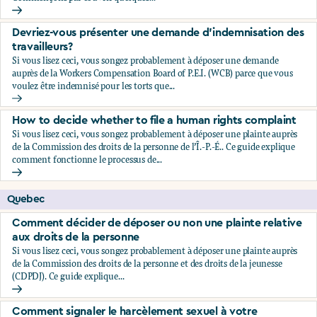
Comment signaler le harcèlement sexuel à votre employeu
Devriez-vous présenter une demande d’indemnisation des
travailleurs?
Si vous lisez ceci, vous songez probablement à déposer une demande
auprès de la Workers Compensation Board of P.E.I. (WCB) parce que vous
voulez être indemnisé pour les torts que...
Devriez-vous présenter une demande d’indemnisation des tr
How to decide whether to file a human rights complaint
Si vous lisez ceci, vous songez probablement à déposer une plainte auprès
de la Commission des droits de la personne de l’Î.-P.-É.. Ce guide explique
comment fonctionne le processus de...
How to decide whether to file a human rights complaint
Quebec
Comment décider de déposer ou non une plainte relative
aux droits de la personne
Si vous lisez ceci, vous songez probablement à déposer une plainte auprès
de la Commission des droits de la personne et des droits de la jeunesse
(CDPDJ). Ce guide explique...
Comment décider de déposer ou non une plainte relative au
Comment signaler le harcèlement sexuel à votre