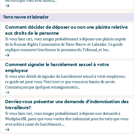
les torts que vous avez subis à...
Devriez-vous présenter une demande d'indemnisation?
Terre neuve et labrador
Comment décider de déposer ou non une plainte relative
aux droits de la personne
Si vous lisez ceci, vous songez probablement à déposer une plainte auprès
de la Human Rights Commission de Terre-Neuve-et-Labrador. Ce guide
explique comment fonctionne le processus du Tribunal, et les...
Comment décider de déposer ou non une plainte relative au
Comment signaler le harcèlement sexuel à votre
employeur
Si vous avez décidé de signaler du harcèlement sexuel à votre employeur,
ce guide est pour vous. Voici tout ce que vous avez besoin de savoir.
Commençons par quelques renseignements...
Comment signaler le harcèlement sexuel à votre employeu
Devriez-vous présenter une demande d’indemnisation des
travailleurs?
Si vous lisez ceci, vous songez probablement à déposer une demande à
WorkplaceNL parce que vous voulez être indemnisé pour les torts que vous
avez subis à cause du harcèlement....
Devriez-vous présenter une demande d’indemnisation des tr