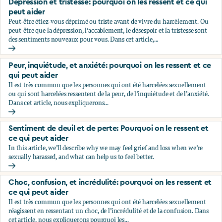
Dépression et tristesse: pourquoi on les ressent et ce qui
peut aider
Peut-être étiez-vous déprimé ou triste avant de vivre du harcèlement. Ou
peut-être que la dépression, l’accablement, le désespoir et la tristesse sont
des sentiments nouveaux pour vous. Dans cet article,...
Dépression et tristesse: pourquoi on les ressent et ce qui pe
Peur, inquiétude, et anxiété: pourquoi on les ressent et ce
qui peut aider
Il est très commun que les personnes qui ont été harcelées sexuellement
ou qui sont harcelées ressentent de la peur, de l’inquiétude et de l’anxiété.
Dans cet article, nous expliquerons...
Peur, inquiétude, et anxiété: pourquoi on les ressent et ce q
Sentiment de deuil et de perte: Pourquoi on le ressent et
ce qui peut aider
In this article, we’ll describe why we may feel grief and loss when we’re
sexually harassed, and what can help us to feel better.
Sentiment de deuil et de perte: Pourquoi on le ressent et ce
Choc, confusion, et incrédulité: pourquoi on les ressent et
ce qui peut aider
Il est très commun que les personnes qui ont été harcelées sexuellement
réagissent en ressentant un choc, de l’incrédulité et de la confusion. Dans
cet article, nous expliquerons pourquoi les...