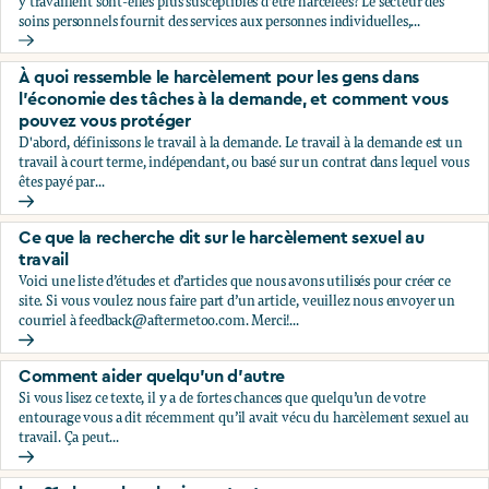
y travaillent sont-elles plus susceptibles d'être harcelées? Le secteur des
soins personnels fournit des services aux personnes individuelles,...
À quoi ressemble le harcèlement pour les personnes qui tra
À quoi ressemble le harcèlement pour les gens dans
l'économie des tâches à la demande, et comment vous
pouvez vous protéger
D'abord, définissons le travail à la demande. Le travail à la demande est un
travail à court terme, indépendant, ou basé sur un contrat dans lequel vous
êtes payé par...
À quoi ressemble le harcèlement pour les gens dans l'éco
Ce que la recherche dit sur le harcèlement sexuel au
travail
Voici une liste d’études et d’articles que nous avons utilisés pour créer ce
site. Si vous voulez nous faire part d’un article, veuillez nous envoyer un
courriel à
feedback@aftermetoo.com
. Merci!...
Ce que la recherche dit sur le harcèlement sexuel au travail
Comment aider quelqu’un d’autre
Si vous lisez ce texte, il y a de fortes chances que quelqu’un de votre
entourage vous a dit récemment qu’il avait vécu du harcèlement sexuel au
travail. Ça peut...
Comment aider quelqu’un d’autre