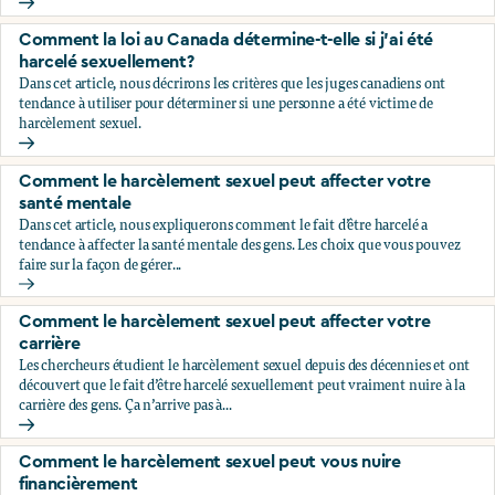
Comment savoir si ce que je vis est du harcèlement sexuel?
Comment la loi au Canada détermine-t-elle si j’ai été
harcelé sexuellement?
Dans cet article, nous décrirons les critères que les juges canadiens ont
tendance à utiliser pour déterminer si une personne a été victime de
harcèlement sexuel.
Comment la loi au Canada détermine-t-elle si j’ai été harce
Comment le harcèlement sexuel peut affecter votre
santé mentale
Dans cet article, nous expliquerons comment le fait d’être harcelé a
tendance à affecter la santé mentale des gens. Les choix que vous pouvez
faire sur la façon de gérer...
Comment le harcèlement sexuel peut affecter votre santé 
Comment le harcèlement sexuel peut affecter votre
carrière
Les chercheurs étudient le harcèlement sexuel depuis des décennies et ont
découvert que le fait d’être harcelé sexuellement peut vraiment nuire à la
carrière des gens. Ça n’arrive pas à...
Comment le harcèlement sexuel peut affecter votre carrièr
Comment le harcèlement sexuel peut vous nuire
financièrement