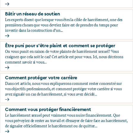
Évaluez votre situation
Bâtir un réseau de soutien
Les experts disent que lorsque vous êtes la cible de harcèlement, une des
premières choses que vous devriez faire est de prendre du temps pour
investir dans la construction d’un...
Bâtir un réseau de soutien
Être puni pour s’être plaint et comment se protéger
On vous punit en raison de votre plainte de harcèlement sexuel? Vous
craignez que cela soit le cas? Cet article est pour vous. Ici, nous décrirons
comment savoir si vous...
Être puni pour s’être plaint et comment se protéger
Comment protéger votre carrière
Dans cet article, nous vous expliquerons comment rester concentré sur
vos objectifs professionnels, et comment protéger votre carrière si vous
avez signalé un cas de harcèlement, si vous avez décidé...
Comment protéger votre carrière
Comment vous protéger financièrement
Le harcèlement sexuel peut vraiment vous nuire financièrement. Que
vous prévoyiez de rester au travail et d’essayer de faire face au harcèlement,
de signaler officiellement le harcèlement ou de quitter...