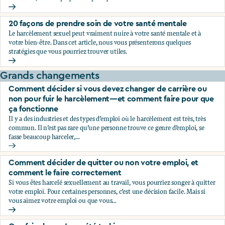
Choc, confusion, et incrédulité: pourquoi on les ressent et c
20 façons de prendre soin de votre santé mentale
Le harcèlement sexuel peut vraiment nuire à votre santé mentale et à
votre bien-être. Dans cet article, nous vous présenterons quelques
stratégies que vous pourriez trouver utiles.
20 façons de prendre soin de votre santé mentale
Grands changements
Comment décider si vous devez changer de carrière ou
non pour fuir le harcèlement—et comment faire pour que
ça fonctionne
Il y a des industries et des types d’emploi où le harcèlement est très, très
commun. Il n’est pas rare qu’une personne trouve ce genre d’emploi, se
fasse beaucoup harceler,...
Comment décider si vous devez changer de carrière ou non
Comment décider de quitter ou non votre emploi, et
comment le faire correctement
Si vous êtes harcelé sexuellement au travail, vous pourriez songer à quitter
votre emploi. Pour certaines personnes, c’est une décision facile. Mais si
vous aimez votre emploi ou que vous...
Comment décider de quitter ou non votre emploi, et comme