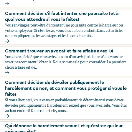
Vous subissez du harcèlement sexuel au travail. Devriez-vous
Comment décider s’il faut intenter une poursuite (et à
quoi vous attendre si vous le faites)
Vous envisagez peut-être d’intenter une poursuite contre le harceleur ou
votre employeur. Si c’est le cas, vous êtes au bon endroit.Dans cet article,
nous expliquerons les avantages et les inconvénients...
Comment décider s’il faut intenter une poursuite (et à quoi v
Comment trouver un avocat et faire affaire avec lui
Vous avez décidé que vous aviez besoin d’un avis juridique. Mais vous ne
savez pas comment l’obtenir. Nous sommes là pour vous aider. La première
chose à faire est de...
Comment trouver un avocat et faire affaire avec lui
Comment décider de dévoiler publiquement le
harcèlement ou non, et comment vous protéger si vous le
faites
Si vous lisez ceci, vous essayez probablement de déterminer si vous devez
dévoiler publiquement le harcèlement sexuel que vous avez subi. Vous êtes
au bon endroit! Dans cet article, nous...
Comment décider de dévoiler publiquement le harcèlement 
Qui dénonce le harcèlement sexuel, et qu’est-ce qui leur
arrive ensuite?