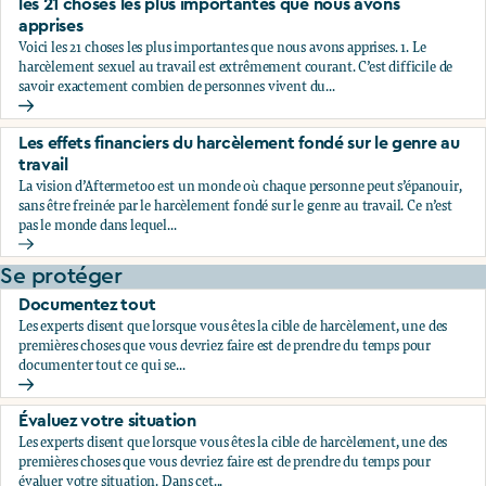
les 21 choses les plus importantes que nous avons
apprises
Voici les 21 choses les plus importantes que nous avons apprises. 1. Le
harcèlement sexuel au travail est extrêmement courant. C’est difficile de
savoir exactement combien de personnes vivent du...
les 21 choses les plus importantes que nous avons apprises
Les effets financiers du harcèlement fondé sur le genre au
travail
La vision d’Aftermetoo est un monde où chaque personne peut s’épanouir,
sans être freinée par le harcèlement fondé sur le genre au travail. Ce n’est
pas le monde dans lequel...
Les effets financiers du harcèlement fondé sur le genre au tr
Se protéger
Documentez tout
Les experts disent que lorsque vous êtes la cible de harcèlement, une des
premières choses que vous devriez faire est de prendre du temps pour
documenter tout ce qui se...
Documentez tout
Évaluez votre situation
Les experts disent que lorsque vous êtes la cible de harcèlement, une des
premières choses que vous devriez faire est de prendre du temps pour
évaluer votre situation. Dans cet...