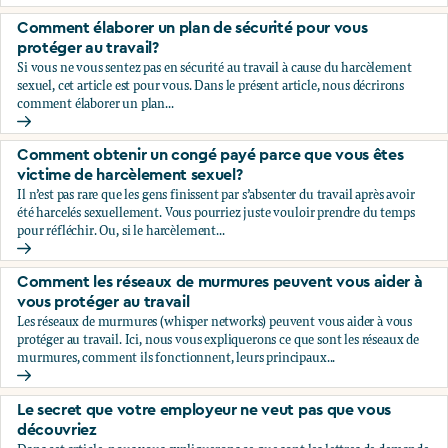
Comment vous protéger financièrement
Comment élaborer un plan de sécurité pour vous
protéger au travail?
Si vous ne vous sentez pas en sécurité au travail à cause du harcèlement
sexuel, cet article est pour vous. Dans le présent article, nous décrirons
comment élaborer un plan...
Comment élaborer un plan de sécurité pour vous protéger a
Comment obtenir un congé payé parce que vous êtes
victime de harcèlement sexuel?￼
Il n’est pas rare que les gens finissent par s’absenter du travail après avoir
été harcelés sexuellement. Vous pourriez juste vouloir prendre du temps
pour réfléchir. Ou, si le harcèlement...
Comment obtenir un congé payé parce que vous êtes victim
Comment les réseaux de murmures peuvent vous aider à
vous protéger au travail
Les réseaux de murmures (whisper networks) peuvent vous aider à vous
protéger au travail. Ici, nous vous expliquerons ce que sont les réseaux de
murmures, comment ils fonctionnent, leurs principaux...
Comment les réseaux de murmures peuvent vous aider à vou
Le secret que votre employeur ne veut pas que vous
découvriez