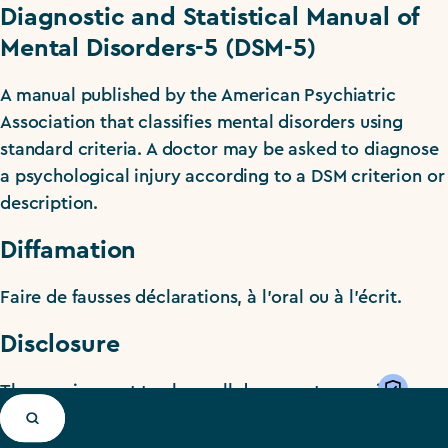
Diagnostic and Statistical Manual of
Mental Disorders-5 (DSM-5)
A manual published by the American Psychiatric
Association that classifies mental disorders using
standard criteria. A doctor may be asked to diagnose
a psychological injury according to a DSM criterion or
description.
Diffamation
Faire de fausses déclarations, à l’oral ou à l’écrit.
Disclosure
Priv
The requirement to share all documents or evidence
that has a connection to your case, even if it hurts
your case.